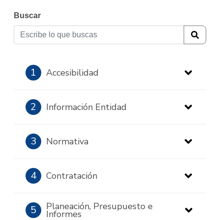
Buscar
1
Accesibilidad
2
Información Entidad
3
Normativa
4
Contratación
Planeación, Presupuesto e
5
Informes