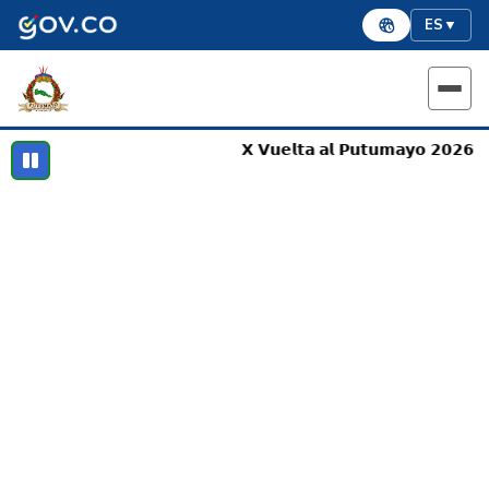
ES
▼
𝗫 𝗩𝘂𝗲𝗹𝘁𝗮 𝗮𝗹 𝗣𝘂𝘁𝘂𝗺𝗮𝘆𝗼 𝟮𝟬𝟮𝟲