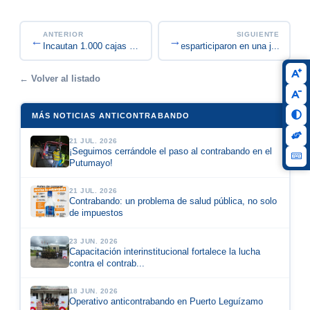
ANTERIOR
SIGUIENTE
←
→
Estudiantes de Unicervantesparticiparon en una j...
Incautan 1.000 cajas de cerveza El Sol sin factu...
← Volver al listado
MÁS NOTICIAS ANTICONTRABANDO
21 JUL. 2026
¡Seguimos cerrándole el paso al contrabando en el
Putumayo!
21 JUL. 2026
Contrabando: un problema de salud pública, no solo
de impuestos
23 JUN. 2026
Capacitación interinstitucional fortalece la lucha
contra el contrab...
18 JUN. 2026
Operativo anticontrabando en Puerto Leguízamo