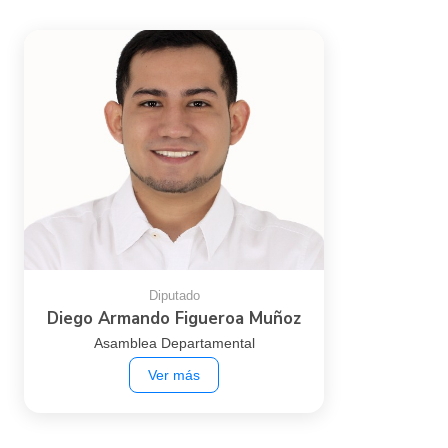
Diego Armando Figueroa
Muñoz
Asamblea Departamental
Cargo:
Asamblea
Dependencia:
Diputado
Subdependencia:
Correo:
putumayoasamblea17@gmail.com
2024-01-01
Fecha de ingreso:
Diputado
Diego Armando Figueroa Muñoz
Asamblea Departamental
← Volver
Ver más