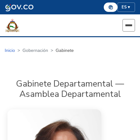
ES
▼
Inicio
Gobernación
Gabinete
Gabinete Departamental —
Asamblea Departamental
Ana María Cuellar Cubillos
Asamblea Departamental
Cargo: