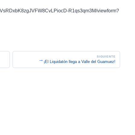
nIgTbVsRDxbK8zgJVFW8CvLPiocD-R1qs3qm3M/viewform?
SIGUIENTE
→
.
¡El Liquidatón llega a Valle del Guamuez!