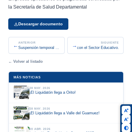
la Secretaría de Salud Departamental
Descargar documento
ANTERIOR
SIGUIENTE
←
→
Somos Serios con el Sector Educativo.
Suspensión temporal de trámites de licenciamient...
← Volver al listado
MÁS NOTICIAS
28 MAY. 2026
¡El Liquidatón llega a Orito!
28 MAY. 2026
¡El Liquidatón llega a Valle del Guamuez!
20 ABR. 2026