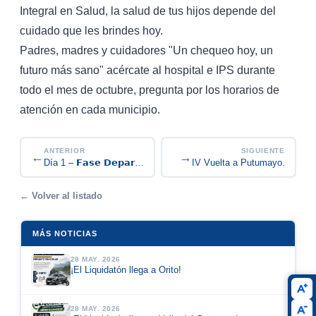
Integral en Salud, la salud de tus hijos depende del
cuidado que les brindes hoy.
Padres, madres y cuidadores "Un chequeo hoy, un
futuro más sano" acércate al hospital e IPS durante
todo el mes de octubre, pregunta por los horarios de
atención en cada municipio.
ANTERIOR
SIGUIENTE
←
→
Día 1 – 𝗙𝗮𝘀𝗲 𝗗𝗲𝗽𝗮𝗿𝘁𝗮𝗺𝗲𝗻𝘁𝗮𝗹 𝗝𝘂𝗲𝗴𝗼𝘀 𝗜𝗻𝘁𝗲𝗿𝗰𝗼𝗹𝗲𝗴𝗶𝗮𝗱𝗼...
IV Vuelta a Putumayo.
← Volver al listado
MÁS NOTICIAS
28 MAY. 2026
¡El Liquidatón llega a Orito!
28 MAY. 2026