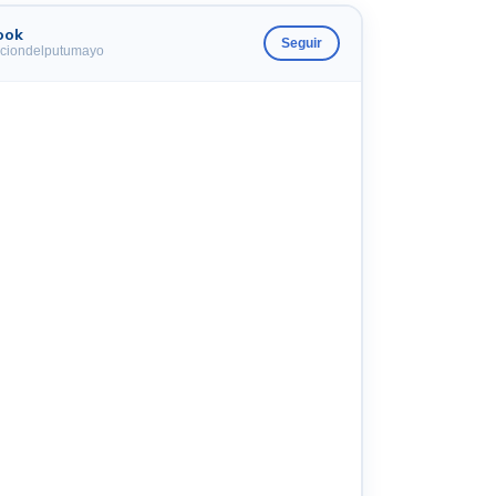
ook
Seguir
ciondelputumayo