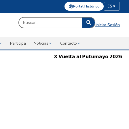
Portal Histórico
ES
▼
Iniciar Sesión
Participa
Noticias
Contacto
𝗫 𝗩𝘂𝗲𝗹𝘁𝗮 𝗮𝗹 𝗣𝘂𝘁𝘂𝗺𝗮𝘆𝗼 𝟮𝟬𝟮𝟲