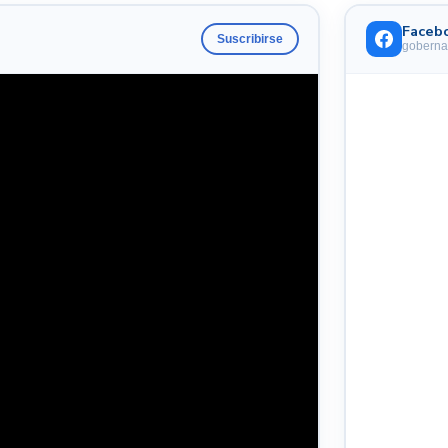
Faceb
Suscribirse
goberna