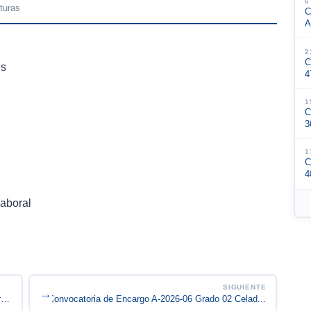
6
turas
C
A
2
C
es
4
1
C
3
1
C
4
laboral
SIGUIENTE
→
PROFESIONAL UNIVERSITARIO, Código 219, Grado 02,...
Convocatoria de Encargo A-2026-06 Grado 02 Celad...